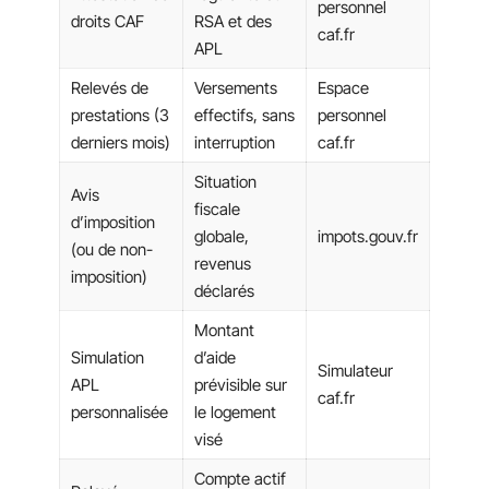
personnel
droits CAF
RSA et des
caf.fr
APL
Relevés de
Versements
Espace
prestations (3
effectifs, sans
personnel
derniers mois)
interruption
caf.fr
Situation
Avis
fiscale
d’imposition
globale,
impots.gouv.fr
(ou de non-
revenus
imposition)
déclarés
Montant
Simulation
d’aide
Simulateur
APL
prévisible sur
caf.fr
personnalisée
le logement
visé
Compte actif