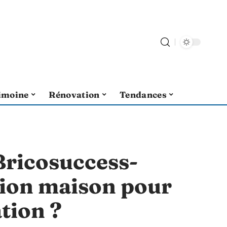
imoine
Rénovation
Tendances
 Bricosuccess-
tion maison pour
tion ?