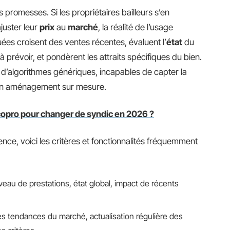
rs promesses. Si les propriétaires bailleurs s’en
juster leur
prix
au
marché
, la réalité de l’usage
uées croisent des ventes récentes, évaluent l’
état
du
à prévoir, et pondèrent les attraits spécifiques du bien.
t d’algorithmes génériques, incapables de capter la
 d’un aménagement sur mesure.
e copro pour changer de syndic en 2026 ?
ence, voici les critères et fonctionnalités fréquemment
iveau de prestations, état global, impact de récents
s tendances du marché, actualisation régulière des