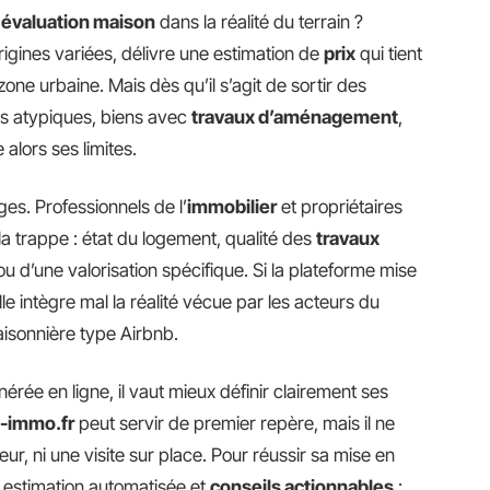
 évaluation maison
dans la réalité du terrain ?
igines variées, délivre une estimation de
prix
qui tient
one urbaine. Mais dès qu’il s’agit de sortir des
sons atypiques, biens avec
travaux d’aménagement
,
 alors ses limites.
ges. Professionnels de l’
immobilier
et propriétaires
la trappe : état du logement, qualité des
travaux
u d’une valorisation spécifique. Si la plateforme mise
lle intègre mal la réalité vécue par les acteurs du
aisonnière type Airbnb.
érée en ligne, il vaut mieux définir clairement ses
-immo.fr
peut servir de premier repère, mais il ne
eur, ni une visite sur place. Pour réussir sa mise en
r estimation automatisée et
conseils actionnables
: