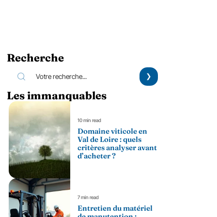
Recherche
Les immanquables
10 min read
Domaine viticole en
Val de Loire : quels
critères analyser avant
d’acheter ?
7 min read
Entretien du matériel
de manutention :