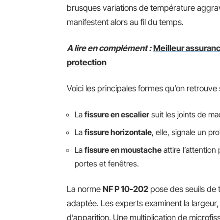
brusques variations de température aggrave
manifestent alors au fil du temps.
A lire en complément :
Meilleur assurance
protection
Voici les principales formes qu’on retrouve 
La
fissure en escalier
suit les joints de ma
La
fissure horizontale
, elle, signale un p
La
fissure en moustache
attire l’attentio
portes et fenêtres.
La norme
NF P 10-202
pose des seuils de 
adaptée. Les experts examinent la largeur, 
d’apparition. Une multiplication de microfis