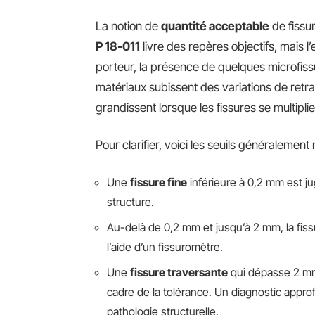
La notion de
quantité acceptable
de fissu
P 18-011
livre des repères objectifs, mais l
porteur, la présence de quelques microfiss
matériaux subissent des variations de retr
grandissent lorsque les fissures se multipli
Pour clarifier, voici les seuils généralement
Une
fissure fine
inférieure à 0,2 mm est jug
structure.
Au-delà de 0,2 mm et jusqu’à 2 mm, la fissu
l’aide d’un fissuromètre.
Une
fissure traversante
qui dépasse 2 mm 
cadre de la tolérance. Un diagnostic appro
pathologie structurelle.