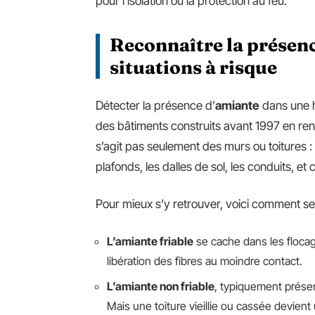
pour l’isolation ou la protection au feu.
Reconnaître la présenc
situations à risque
Détecter la présence d’
amiante
dans une h
des bâtiments construits avant 1997 en renf
s’agit pas seulement des murs ou toitures : 
plafonds, les dalles de sol, les conduits, e
Pour mieux s’y retrouver, voici comment se
L’amiante friable
se cache dans les flocag
libération des fibres au moindre contact.
L’amiante non friable
, typiquement présent
Mais une toiture vieillie ou cassée devien